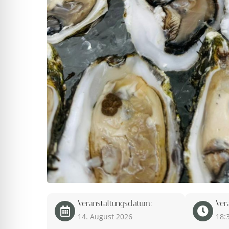
l für Anfallsicherheit
-freundlicher Modus
dheitsmodus
psie-sicherer Modus
Veranstaltungsdatum:
Ver
14. August 2026
18: