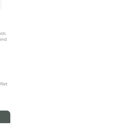
sti,
bend
ilet