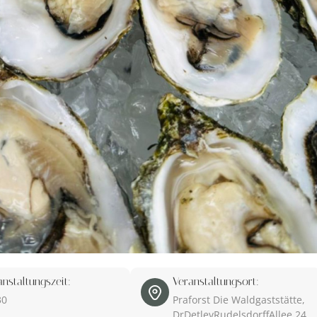
anstaltungszeit:
Veranstaltungsort:
30
Praforst Die Waldgaststätte,
DrDetlevRudelsdorffAllee 24,