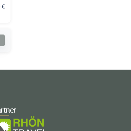
0
€
rtner