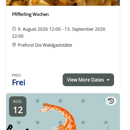
eit
Pfifferling Wochen
9. August 2026 12:00 - 13. September 2026
odus
22:00
Praforst Die Waldgaststätte
PREIS:
View More Dates
Frei
dus
AUG.
12