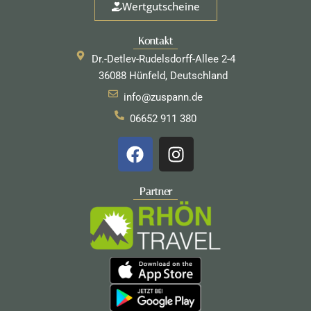
Wertgutscheine
Kontakt
Dr.-Detlev-Rudelsdorff-Allee 2-4
36088 Hünfeld, Deutschland
info@zuspann.de
06652 911 380
F
I
a
n
c
s
e
t
Partner
b
a
o
g
o
r
k
a
m