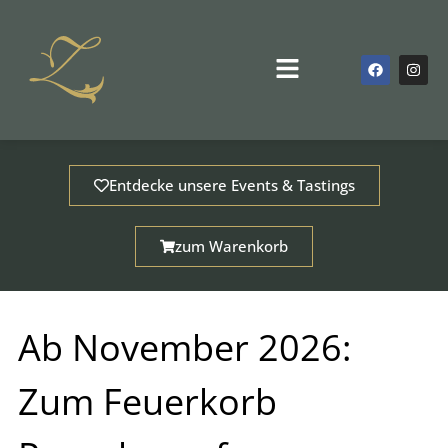
Zum
Inhalt
springen
F
I
Main
a
n
Menu
c
s
e
t
b
a
o
g
o
r
k
a
m
Entdecke unsere Events & Tastings
zum Warenkorb
Ab November 2026:
Zum Feuerkorb
dus