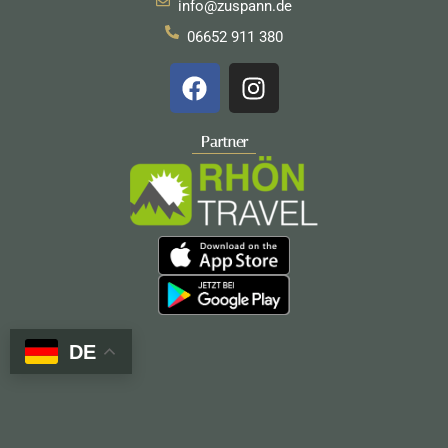
info@zuspann.de
06652 911 380
F
I
a
n
c
s
e
t
Partner
b
a
o
g
o
r
k
a
m
DE