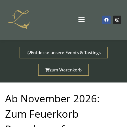
Zum
Inhalt
springen
F
I
Main
a
n
Menu
c
s
e
t
b
a
o
g
o
r
k
a
m
Entdecke unsere Events & Tastings
zum Warenkorb
Ab November 2026:
Zum Feuerkorb
dus