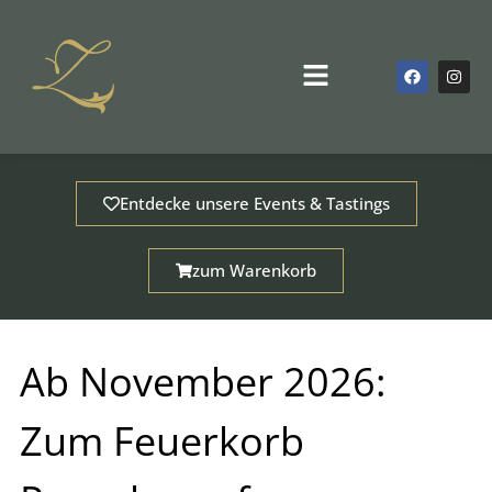
Zum
Inhalt
springen
F
I
Main
a
n
Menu
c
s
e
t
b
a
o
g
o
r
k
a
m
Entdecke unsere Events & Tastings
zum Warenkorb
Ab November 2026:
Zum Feuerkorb
dus