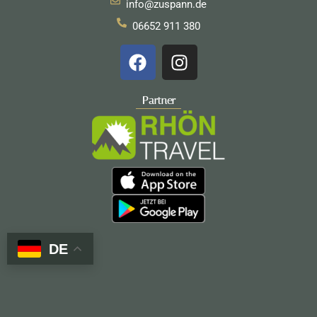
info@zuspann.de
06652 911 380
F
I
a
n
c
s
e
t
Partner
b
a
o
g
o
r
k
a
m
DE