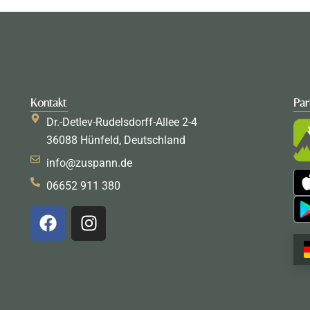
Kontakt
Par
Dr.-Detlev-Rudelsdorff-Allee 2-4
36088 Hünfeld, Deutschland
info@zuspann.de
06652 911 380
F
I
a
n
c
s
e
t
b
a
o
g