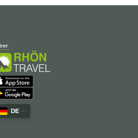
tner
DE