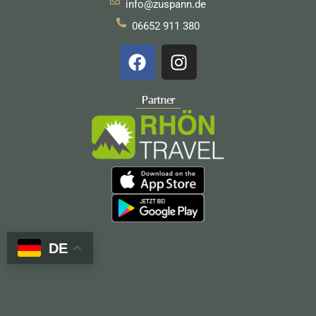
info@zuspann.de
06652 911 380
F
I
a
n
c
s
e
t
Partner
b
a
o
g
o
r
k
a
m
DE