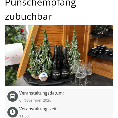
Punschempfang
eit
zubuchbar
odus
dus
Veranstaltungsdatum:
6. November 2026
Veranstaltungszeit:
11:00