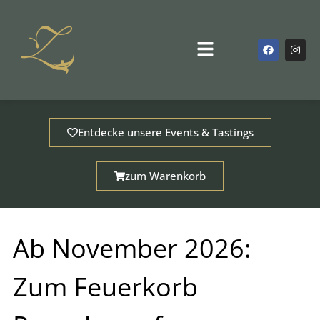
Zum
Inhalt
springen
F
I
Main
a
n
Menu
c
s
e
t
b
a
o
g
o
r
k
a
m
Entdecke unsere Events & Tastings
zum Warenkorb
Ab November 2026:
Zum Feuerkorb
dus