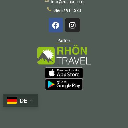
info@zuspann.de
06652 911 380
F
I
a
n
c
s
e
t
Partner
b
a
o
g
o
r
k
a
m
DE