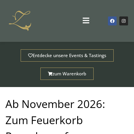
Zum
Inhalt
springen
F
I
Main
a
n
Menu
c
s
e
t
b
a
o
g
o
r
k
a
m
Entdecke unsere Events & Tastings
zum Warenkorb
Ab November 2026:
Zum Feuerkorb
dus