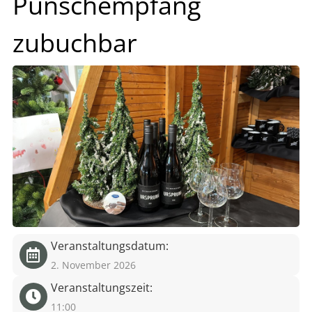
Punschempfang
eit
zubuchbar
odus
dus
Veranstaltungsdatum:
2. November 2026
Veranstaltungszeit:
11:00