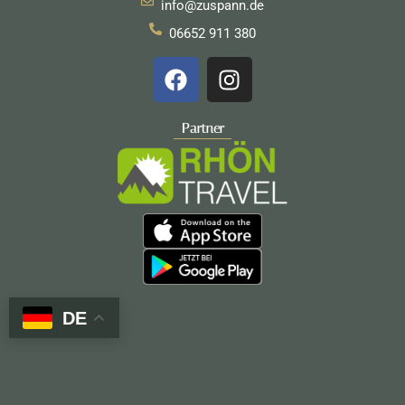
info@zuspann.de
06652 911 380
F
I
a
n
c
s
e
t
Partner
b
a
o
g
o
r
k
a
m
DE