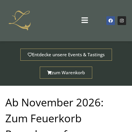
Zum
Inhalt
springen
F
I
Main
a
n
Menu
c
s
e
t
b
a
o
g
o
r
k
a
m
Entdecke unsere Events & Tastings
zum Warenkorb
Ab November 2026:
Zum Feuerkorb
dus