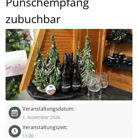
Punschempfang
eit
zubuchbar
odus
dus
Veranstaltungsdatum:
1. November 2026
Veranstaltungszeit:
11:00