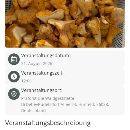
eit
odus
Veranstaltungsdatum:
31. August 2026
Veranstaltungszeit:
dus
12:00
Veranstaltungsort:
Praforst Die Waldgaststätte,
DrDetlevRudelsdorffAllee 24, Hünfeld, 36088,
Deutschland
Veranstaltungsbeschreibung