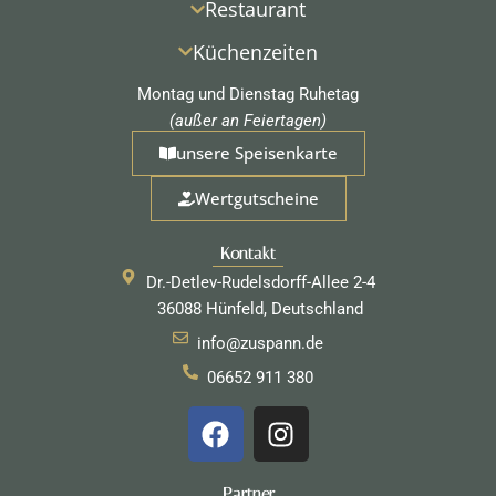
Restaurant
Küchenzeiten
Montag und Dienstag Ruhetag
(außer an Feiertagen)
unsere Speisenkarte
Wertgutscheine
Kontakt
Dr.-Detlev-Rudelsdorff-Allee 2-4
36088 Hünfeld, Deutschland
info@zuspann.de
06652 911 380
F
I
a
n
c
s
Partner