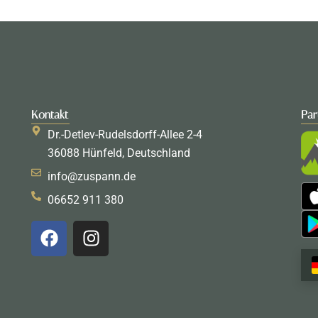
Kontakt
Par
Dr.-Detlev-Rudelsdorff-Allee 2-4
36088 Hünfeld, Deutschland
info@zuspann.de
06652 911 380
F
I
a
n
c
s
e
t
b
a
o
g