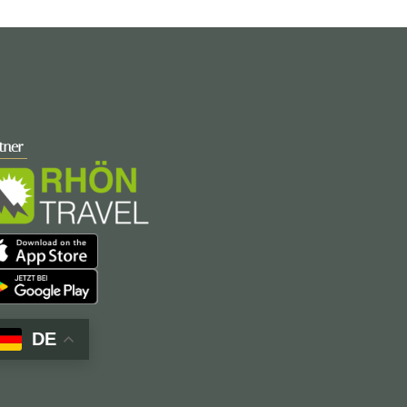
tner
DE