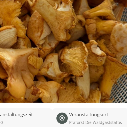
anstaltungszeit:
Veranstaltungsort:
00
Praforst Die Waldgaststätte,