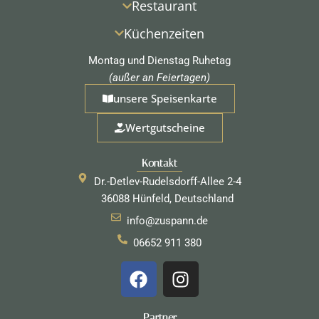
Restaurant
Küchenzeiten
Montag und Dienstag Ruhetag
(außer an Feiertagen)
unsere Speisenkarte
Wertgutscheine
Kontakt
Dr.-Detlev-Rudelsdorff-Allee 2-4
36088 Hünfeld, Deutschland
info@zuspann.de
06652 911 380
F
I
a
n
c
s
Partner