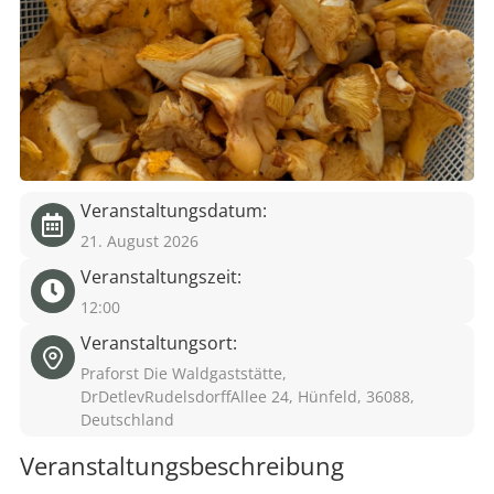
eit
odus
Veranstaltungsdatum:
21. August 2026
Veranstaltungszeit:
dus
12:00
Veranstaltungsort:
Praforst Die Waldgaststätte,
DrDetlevRudelsdorffAllee 24, Hünfeld, 36088,
Deutschland
Veranstaltungsbeschreibung