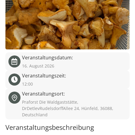
eit
odus
Veranstaltungsdatum:
16. August 2026
Veranstaltungszeit:
dus
12:00
Veranstaltungsort:
Praforst Die Waldgaststätte,
DrDetlevRudelsdorffAllee 24, Hünfeld, 36088,
Deutschland
Veranstaltungsbeschreibung