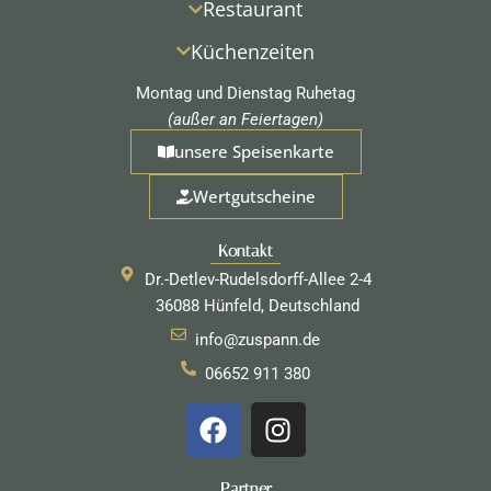
Restaurant
Küchenzeiten
Montag und Dienstag Ruhetag
(außer an Feiertagen)
unsere Speisenkarte
Wertgutscheine
Kontakt
Dr.-Detlev-Rudelsdorff-Allee 2-4
36088 Hünfeld, Deutschland
info@zuspann.de
06652 911 380
F
I
a
n
c
s
Partner