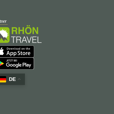
tner
DE