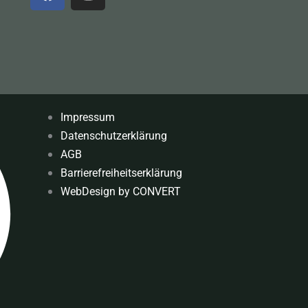
a
n
c
s
e
t
b
a
o
g
o
r
k
a
m
Impressum
Datenschutzerklärung
AGB
Barrierefreiheitserklärung
WebDesign by CONVERT