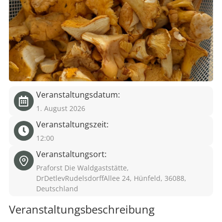
eit
odus
Veranstaltungsdatum:
1. August 2026
Veranstaltungszeit:
dus
12:00
Veranstaltungsort:
Praforst Die Waldgaststätte,
DrDetlevRudelsdorffAllee 24, Hünfeld, 36088,
Deutschland
Veranstaltungsbeschreibung