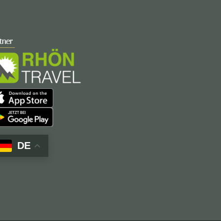
tner
DE