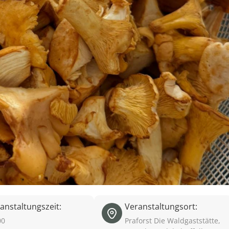
anstaltungszeit:
Veranstaltungsort:
00
Praforst Die Waldgaststätte,