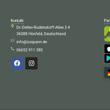
Kontakt
Par
Dr.-Detlev-Rudelsdorff-Allee 2-4
36088 Hünfeld, Deutschland
info@zuspann.de
06652 911 380
F
I
a
n
c
s
e
t
b
a
o
g
o
r
k
a
m