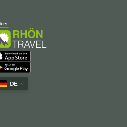
tner
DE