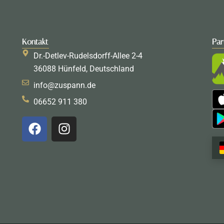
Kontakt
Par
Dr.-Detlev-Rudelsdorff-Allee 2-4
36088 Hünfeld, Deutschland
info@zuspann.de
06652 911 380
F
I
a
n
c
s
e
t
b
a
o
g
o
r
k
a
m