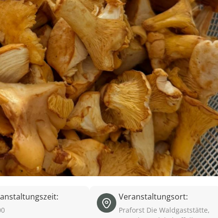
anstaltungszeit:
Veranstaltungsort:
00
Praforst Die Waldgaststätte,