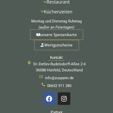
Restaurant
Küchenzeiten
Montag und Dienstag Ruhetag
(außer an Feiertagen)
unsere Speisenkarte
Wertgutscheine
Kontakt
Dr.-Detlev-Rudelsdorff-Allee 2-4
36088 Hünfeld, Deutschland
info@zuspann.de
06652 911 380
F
I
a
n
c
s
Partner