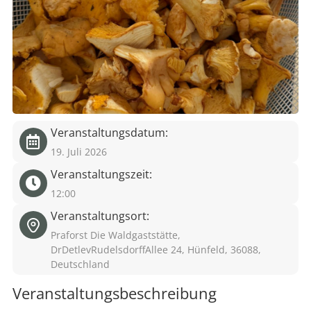
eit
odus
Veranstaltungsdatum:
19. Juli 2026
Veranstaltungszeit:
dus
12:00
Veranstaltungsort:
Praforst Die Waldgaststätte,
DrDetlevRudelsdorffAllee 24, Hünfeld, 36088,
Deutschland
Veranstaltungsbeschreibung