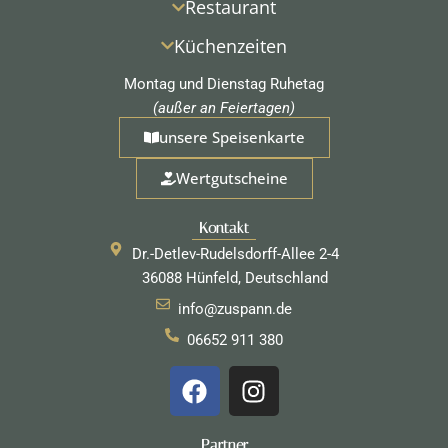
Restaurant
Küchenzeiten
Montag und Dienstag Ruhetag
(außer an Feiertagen)
unsere Speisenkarte
Wertgutscheine
Kontakt
Dr.-Detlev-Rudelsdorff-Allee 2-4
36088 Hünfeld, Deutschland
info@zuspann.de
06652 911 380
F
I
a
n
c
s
Partner