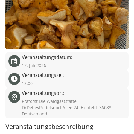
eit
odus
Veranstaltungsdatum:
17. Juli 2026
Veranstaltungszeit:
dus
12:00
Veranstaltungsort:
Praforst Die Waldgaststätte,
DrDetlevRudelsdorffAllee 24, Hünfeld, 36088,
Deutschland
Veranstaltungsbeschreibung