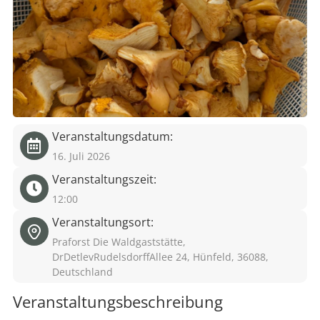
eit
odus
Veranstaltungsdatum:
16. Juli 2026
Veranstaltungszeit:
dus
12:00
Veranstaltungsort:
Praforst Die Waldgaststätte,
DrDetlevRudelsdorffAllee 24, Hünfeld, 36088,
Deutschland
Veranstaltungsbeschreibung