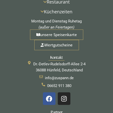
Restaurant
Küchenzeiten
Montag und Dienstag Ruhetag
(außer an Feiertagen)
unsere Speisenkarte
Wertgutscheine
Kontakt
Dr.-Detlev-Rudelsdorff-Allee 2-4
36088 Hünfeld, Deutschland
info@zuspann.de
06652 911 380
F
I
a
n
c
s
Partner