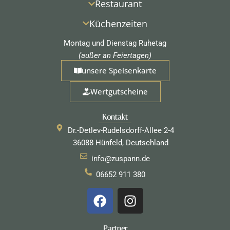
Restaurant
Küchenzeiten
Montag und Dienstag Ruhetag
(außer an Feiertagen)
unsere Speisenkarte
Wertgutscheine
Kontakt
Dr.-Detlev-Rudelsdorff-Allee 2-4
36088 Hünfeld, Deutschland
info@zuspann.de
06652 911 380
F
I
a
n
c
s
Partner