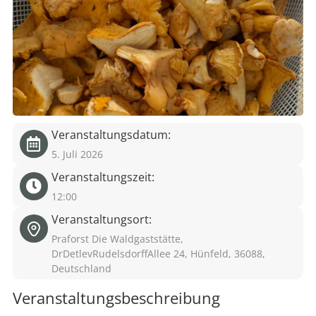
eit
odus
Veranstaltungsdatum:
5. Juli 2026
Veranstaltungszeit:
dus
12:00
Veranstaltungsort:
Praforst Die Waldgaststätte,
DrDetlevRudelsdorffAllee 24, Hünfeld, 36088,
Deutschland
Veranstaltungsbeschreibung