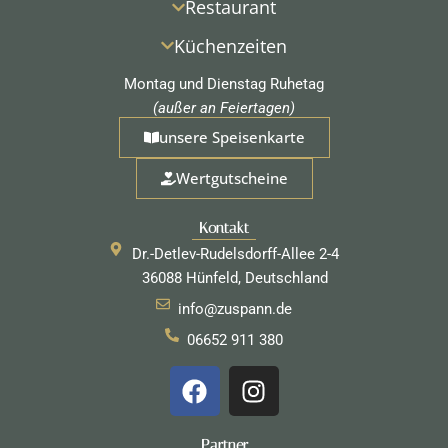
Restaurant
Küchenzeiten
Montag und Dienstag Ruhetag
(außer an Feiertagen)
unsere Speisenkarte
Wertgutscheine
Kontakt
Dr.-Detlev-Rudelsdorff-Allee 2-4
36088 Hünfeld, Deutschland
info@zuspann.de
06652 911 380
F
I
a
n
c
s
Partner