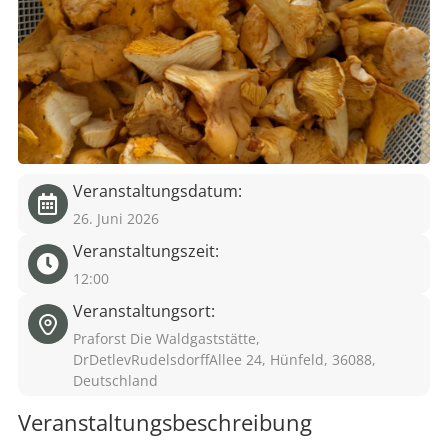
eit
odus
Veranstaltungsdatum:
26. Juni 2026
Veranstaltungszeit:
dus
12:00
Veranstaltungsort:
Praforst Die Waldgaststätte,
DrDetlevRudelsdorffAllee 24, Hünfeld, 36088,
Deutschland
Veranstaltungsbeschreibung