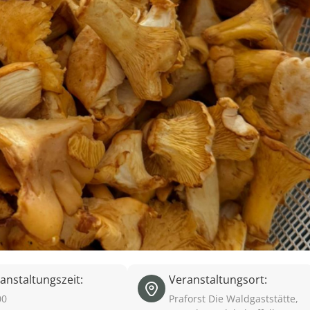
anstaltungszeit:
Veranstaltungsort:
00
Praforst Die Waldgaststätte,