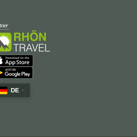
tner
DE