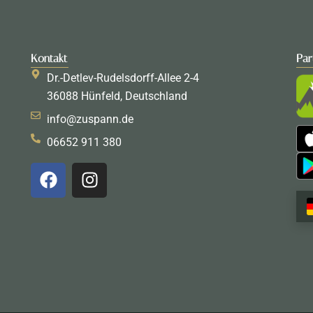
Kontakt
Par
Dr.-Detlev-Rudelsdorff-Allee 2-4
36088 Hünfeld, Deutschland
info@zuspann.de
06652 911 380
F
I
a
n
c
s
e
t
b
a
o
g
o
r
k
a
m